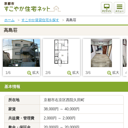
本
文
ま
ホーム
すこやか賃貸住宅を探す
高島荘
で
ス
高島荘
キ
ッ
プ
1/6
拡大
2/6
拡大
3/6
拡大
4
基本情報
所在地
京都市右京区西院久田町
家賃
38,000円 ～ 40,000円
共益費・管理費
2,000円 ～ 2,000円
敷金・保証金
20,000円 ～ 20,000円