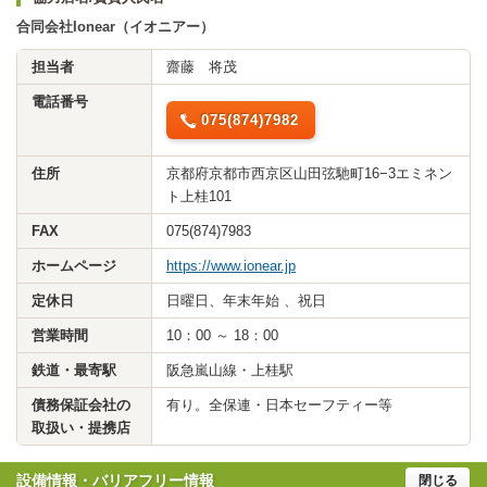
合同会社Ionear（イオニアー）
担当者
齋藤 将茂
電話番号
075(874)7982
住所
京都府京都市西京区山田弦馳町16−3エミネン
ト上桂101
FAX
075(874)7983
ホームページ
https://www.ionear.jp
定休日
日曜日、年末年始 、祝日
営業時間
10：00 ～ 18：00
鉄道・最寄駅
阪急嵐山線・上桂駅
債務保証会社の
有り。全保連・日本セーフティー等
取扱い・提携店
設備情報・バリアフリー情報
閉じる