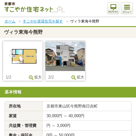
本
文
ま
ホーム
すこやか賃貸住宅を探す
ヴィラ東海今熊野
で
ス
ヴィラ東海今熊野
キ
ッ
プ
1/2
拡大
2/2
拡大
基本情報
所在地
京都市東山区今熊野南日吉町
家賃
30,000円 ～ 40,000円
共益費・管理費
円 ～ 3,000円
敷金・保証金
0円 ～ 50,000円