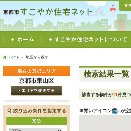
本
文
ま
で
ス
キ
ッ
プ
Home
地図から探す
検索結果一覧
京都市東山区
11
該当する物件が
件見
※青いアイコン
が空