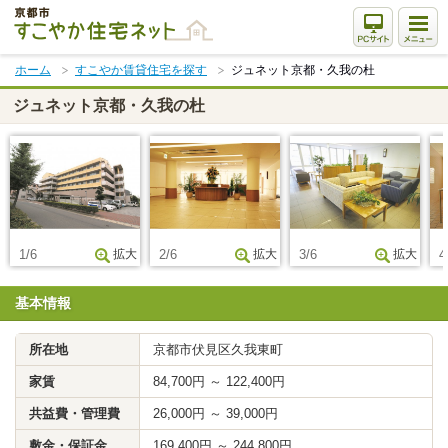
本
文
ま
ホーム
すこやか賃貸住宅を探す
ジュネット京都・久我の杜
で
ス
ジュネット京都・久我の杜
キ
ッ
プ
1/6
拡大
2/6
拡大
3/6
拡大
4
基本情報
所在地
京都市伏見区久我東町
家賃
84,700円 ～ 122,400円
共益費・管理費
26,000円 ～ 39,000円
敷金・保証金
169,400円 ～ 244,800円