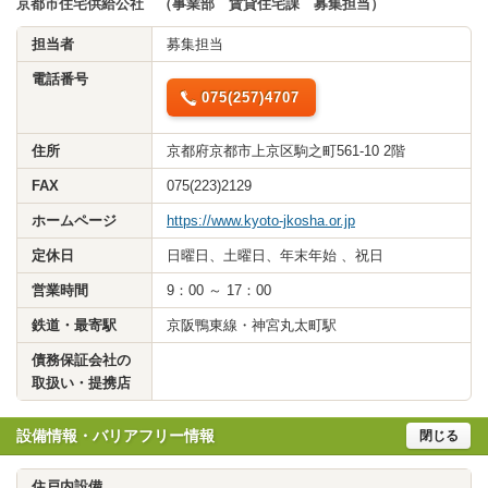
京都市住宅供給公社 （事業部 賃貸住宅課 募集担当）
担当者
募集担当
電話番号
075(257)4707
住所
京都府京都市上京区駒之町561-10 2階
FAX
075(223)2129
ホームページ
https://www.kyoto-jkosha.or.jp
定休日
日曜日、土曜日、年末年始 、祝日
営業時間
9：00 ～ 17：00
鉄道・最寄駅
京阪鴨東線・神宮丸太町駅
債務保証会社の
取扱い・提携店
設備情報・バリアフリー情報
閉じる
住戸内設備