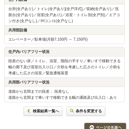
台所(全戸あり)／トイレ(全戸あり)[全戸洋式]／収納(全戸あり)／洗
面台(全戸あり)／浴室(全戸あり)／浴室・トイレ別(全戸別)／エアコ
ン付き(全戸なし)／IHコンロ(全戸なし)
共用部設備
エレベーター／駐車場(月額7,150円 ～ 7,150円)
住戸内バリアフリー状況
段差のない床／トイレ、浴室、階段の手すり／車いすで移動できる
幅の廊下及び居室出入り口／介助を考慮した広さのトイレ／介助を
考慮した広さの浴室／緊急通報装置
共用部バリアフリー状況
道路から玄関までの段差： 段差なし
道路から玄関まで車いすで移動できる幅の通路及び出入口：あり
検索結果一覧へ
条件を変更する