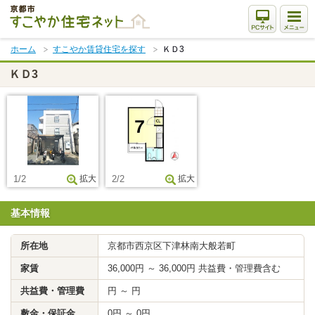
本
文
ま
ホーム
すこやか賃貸住宅を探す
ＫＤ3
で
ス
ＫＤ3
キ
ッ
プ
1/2
拡大
2/2
拡大
基本情報
所在地
京都市西京区下津林南大般若町
家賃
36,000円 ～ 36,000円 共益費・管理費含む
共益費・管理費
円 ～ 円
敷金・保証金
0円 ～ 0円