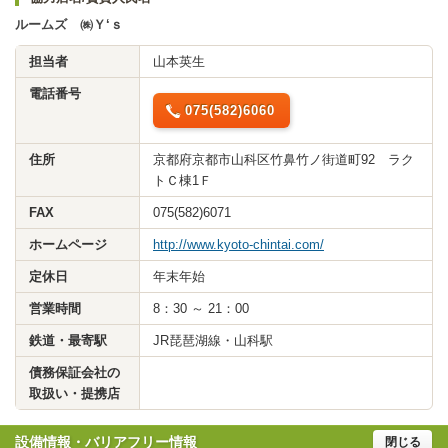
ルームズ ㈱Ｙ‘ｓ
担当者
山本英生
電話番号
075(582)6060
住所
京都府京都市山科区竹鼻竹ノ街道町92 ラク
トＣ棟1Ｆ
FAX
075(582)6071
ホームページ
http://www.kyoto-chintai.com/
定休日
年末年始
営業時間
8：30 ～ 21：00
鉄道・最寄駅
JR琵琶湖線・山科駅
債務保証会社の
取扱い・提携店
設備情報・バリアフリー情報
閉じる