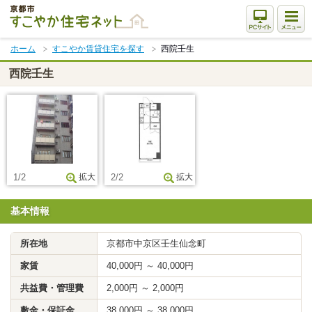
本
文
ま
ホーム
すこやか賃貸住宅を探す
西院壬生
で
ス
西院壬生
キ
ッ
プ
1/2
拡大
2/2
拡大
基本情報
所在地
京都市中京区壬生仙念町
家賃
40,000円 ～ 40,000円
共益費・管理費
2,000円 ～ 2,000円
敷金・保証金
38,000円 ～ 38,000円