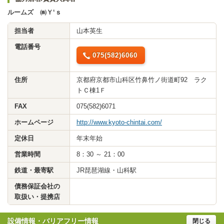
ルームズ ㈱Ｙ‘ｓ
担当者
山本英生
電話番号
075(582)6060
住所
京都府京都市山科区竹鼻竹ノ街道町92 ラク
トＣ棟1Ｆ
FAX
075(582)6071
ホームページ
http://www.kyoto-chintai.com/
定休日
年末年始
営業時間
8：30 ～ 21：00
鉄道・最寄駅
JR琵琶湖線・山科駅
債務保証会社の
取扱い・提携店
設備情報・バリアフリー情報
閉じる