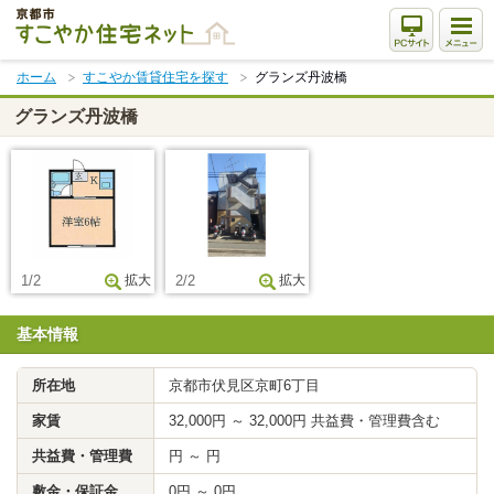
本
文
ま
ホーム
すこやか賃貸住宅を探す
グランズ丹波橋
で
ス
グランズ丹波橋
キ
ッ
プ
1/2
拡大
2/2
拡大
基本情報
所在地
京都市伏見区京町6丁目
家賃
32,000円 ～ 32,000円 共益費・管理費含む
共益費・管理費
円 ～ 円
敷金・保証金
0円 ～ 0円