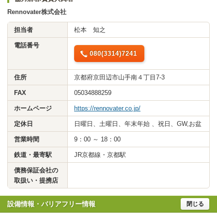
Rennovater株式会社
担当者
松本 知之
電話番号
080(3314)7241
住所
京都府京田辺市山手南４丁目7-3
FAX
05034888259
ホームページ
https://rennovater.co.jp/
定休日
日曜日、土曜日、年末年始 、祝日、GW,お盆
営業時間
9：00 ～ 18：00
鉄道・最寄駅
JR京都線・京都駅
債務保証会社の
取扱い・提携店
設備情報・バリアフリー情報
閉じる