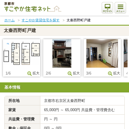
本
文
ま
ホーム
すこやか賃貸住宅を探す
太秦西野町戸建
で
ス
太秦西野町戸建
キ
ッ
プ
1/6
拡大
2/6
拡大
3/6
拡大
4
基本情報
所在地
京都市右京区太秦西野町
家賃
65,000円 ～ 65,000円 共益費・管理費含む
共益費・管理費
円 ～ 円
敷金・保証金
0円 ～ 0円