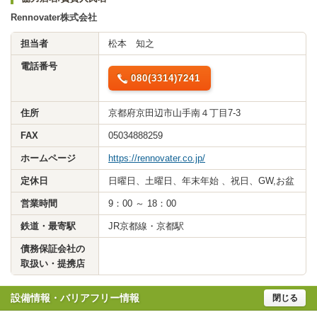
Rennovater株式会社
担当者
松本 知之
電話番号
080(3314)7241
住所
京都府京田辺市山手南４丁目7-3
FAX
05034888259
ホームページ
https://rennovater.co.jp/
定休日
日曜日、土曜日、年末年始 、祝日、GW,お盆
営業時間
9：00 ～ 18：00
鉄道・最寄駅
JR京都線・京都駅
債務保証会社の
取扱い・提携店
設備情報・バリアフリー情報
閉じる