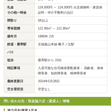
礼金
124,000円 ～ 124,000円 火災保険料・家賃保
その他一時金
証料・仲介手数料の合計
間取り
5K以上
専有面積
121.90m² ～ 121.90m²
築年月
1990年 2月
鉄道・最寄駅
京福嵐山本線 帷子ノ辻駅
バス
徒歩
最寄駅から 10分
特記事項
入居可能な住宅確保要配慮者： 高齢者、身体
障害者、知的障害者、精神障害者
最終更新日
2024年5月28日
空き室状況
空室なし
問い合わせ先：取扱協力店（賃貸人）情報
協力店名/賃貸人氏名