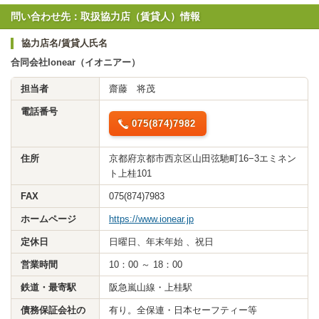
問い合わせ先：取扱協力店（賃貸人）情報
協力店名/賃貸人氏名
合同会社Ionear（イオニアー）
担当者
齋藤 将茂
電話番号
075(874)7982
住所
京都府京都市西京区山田弦馳町16−3エミネン
ト上桂101
FAX
075(874)7983
ホームページ
https://www.ionear.jp
定休日
日曜日、年末年始 、祝日
営業時間
10：00 ～ 18：00
鉄道・最寄駅
阪急嵐山線・上桂駅
債務保証会社の
有り。全保連・日本セーフティー等