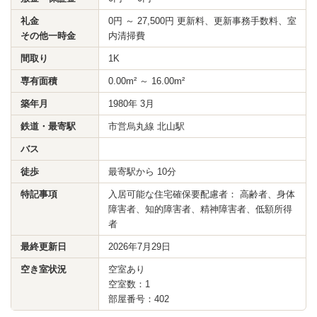
礼金
0円 ～ 27,500円 更新料、更新事務手数料、室
その他一時金
内清掃費
間取り
1K
専有面積
0.00m² ～ 16.00m²
築年月
1980年 3月
鉄道・最寄駅
市営烏丸線 北山駅
バス
徒歩
最寄駅から 10分
特記事項
入居可能な住宅確保要配慮者： 高齢者、身体
障害者、知的障害者、精神障害者、低額所得
者
最終更新日
2026年7月29日
空き室状況
空室あり
空室数：1
部屋番号：402